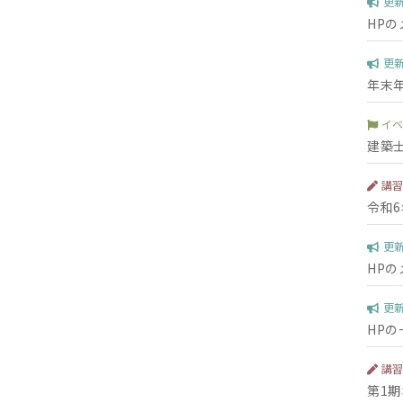
更
HP
更
年末
イ
建築
講
令和
更
HP
更
HP
講
第1