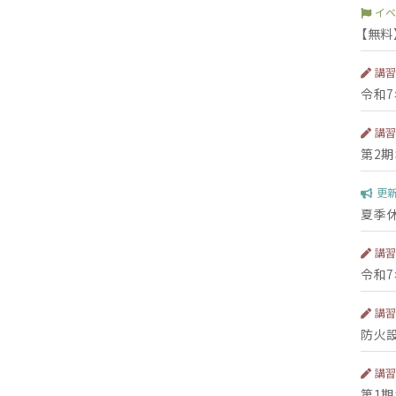
イ
【無
講
令和
講
第2
更
夏季
講
令和
講
防火設
講
第1