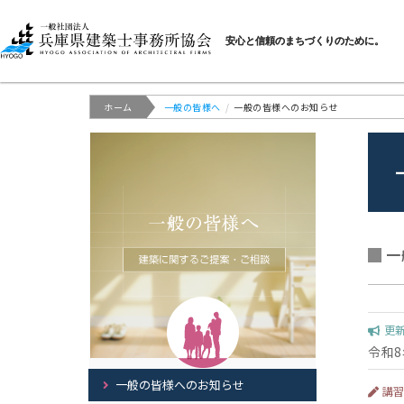
一般社団法人 兵庫県建
安心と信頼のまちづくりのために。
ホーム
一般の皆様へ
一般の皆様へのお知らせ
サ
イ
ド
メ
ニ
ュ
ー
一
更
令和
一般の皆様へのお知らせ
講