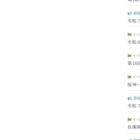
更
令和
イ
令和
イ
第1
イ
阪神
更
令和
イ
兵庫