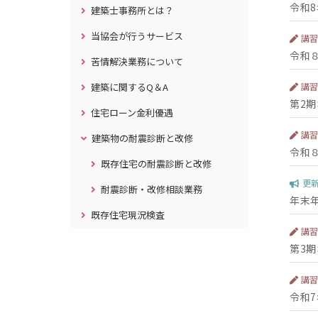
令和
建築士事務所とは？
当協会が行うサービス
講
令和
苦情解決業務について
建築に関するQ＆A
講
第2
住宅ローン金利優遇
講
建築物の耐震診断と改修
令和
既存住宅の耐震診断と改修
更
耐震診断・改修相談業務
年末
既存住宅現況検査
講
第3
講
令和