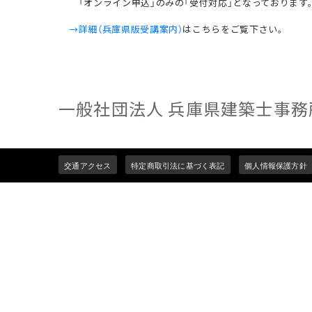
「オンライン申込」のみの「受付対応」となっております
→
詳細（兵庫県版受講案内）
はこちらをご覧下さい。
一般社団法人 兵庫県建築士事務
Footer
交通アクセス
特定商取引法に基づく表記
個人情報保護方針
menu