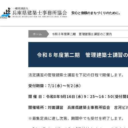
一般社団法人 兵庫県建
安心と信頼のまちづくりのために。
ホーム
令和８年度第二期 管理建築士講習のご案内
令和８年度第二期 管理建築士講習
法定講習の管理建築士講習を下記の日程で開催します。
受付期間：7/1（水）～9/2（水）
開 催 日：令和8年9月16日（水）9：25～16：50（受付開
開催場所：対面講習 兵庫県建築士事務所協会 古河ビル
※募集定員に達し次第、期間中でも受付を終了します。