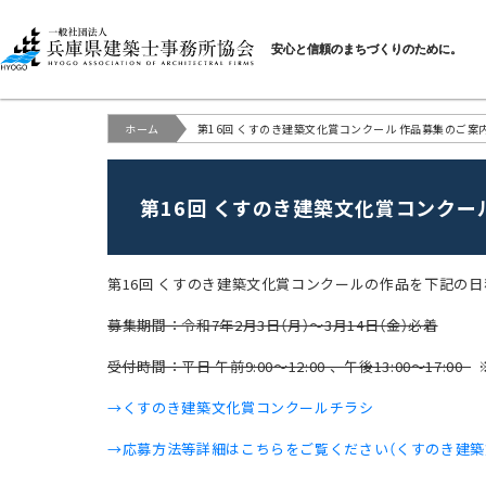
一般社団法人 兵庫県建
安心と信頼のまちづくりのために。
ホーム
第16回 くすのき建築文化賞コンクール 作品募集のご案
第16回 くすのき建築文化賞コンクー
第16回 くすのき建築文化賞コンクールの作品を下記の
募集期間：令和7年2月3日（月）～3月14日（金）必着
受付時間：平日 午前9:00～12:00 、午後13:00～17:00
→くすのき建築文化賞コンクールチラシ
→応募方法等詳細はこちらをご覧ください（くすのき建築