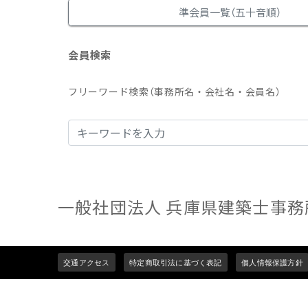
準会員一覧（五十音順）
会員検索
フリーワード検索（事務所名・会社名・会員名）
一般社団法人 兵庫県建築士事務
Footer
交通アクセス
特定商取引法に基づく表記
個人情報保護方針
menu