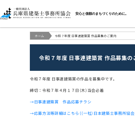
一般社団法人 兵庫県建
安心と信頼のまちづくりのために。
ホーム
令和７年度 日事連建築賞 作品募集のご案内
令和７年度 日事連建築賞 作品募集の
令和７年度 日事連建築賞の作品を募集中です。
締切：令和７年４月１７日（木）当会必着
→日事連建築賞 作品応募チラシ
→応募方法等詳細はこちら（（一社）日本建築士事務所協会