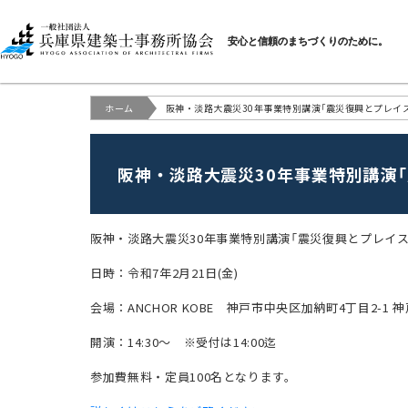
一般社団法人 兵庫県建
安心と信頼のまちづくりのために。
ホーム
阪神・淡路大震災30年事業特別講演「震災復興とプレイ
阪神・淡路大震災30年事業特別講演
阪神・淡路大震災30年事業特別講演「震災復興とプレイ
日時：令和7年2月21日(金)
会場：ANCHOR KOBE 神戸市中央区加納町4丁目2-1 
開演：14:30～ ※受付は14:00迄
参加費無料・定員100名となります。