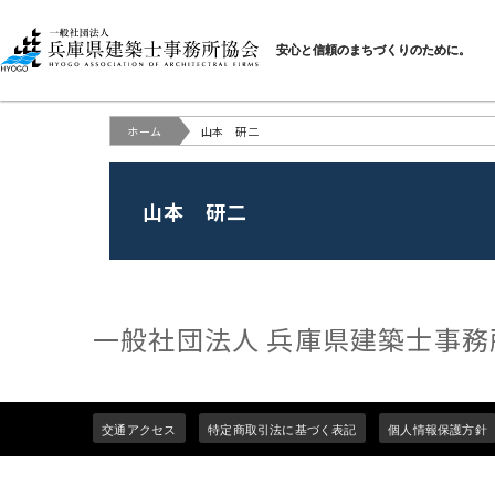
一般社団法人 兵庫県建
安心と信頼のまちづくりのために。
ホーム
山本 研二
山本 研二
一般社団法人 兵庫県建築士事務
Footer
交通アクセス
特定商取引法に基づく表記
個人情報保護方針
menu