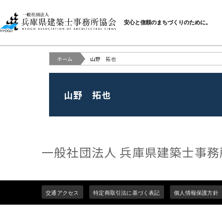
一般社団法人 兵庫県建
安心と信頼のまちづくりのために。
ホーム
山野 拓也
山野 拓也
一般社団法人 兵庫県建築士事務
Footer
交通アクセス
特定商取引法に基づく表記
個人情報保護方針
menu