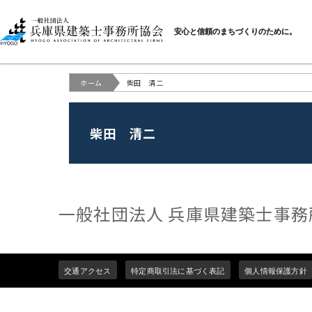
一般社団法人 兵庫県建
安心と信頼のまちづくりのために。
ホーム
柴田 清二
柴田 清二
一般社団法人 兵庫県建築士事務
Footer
交通アクセス
特定商取引法に基づく表記
個人情報保護方針
menu